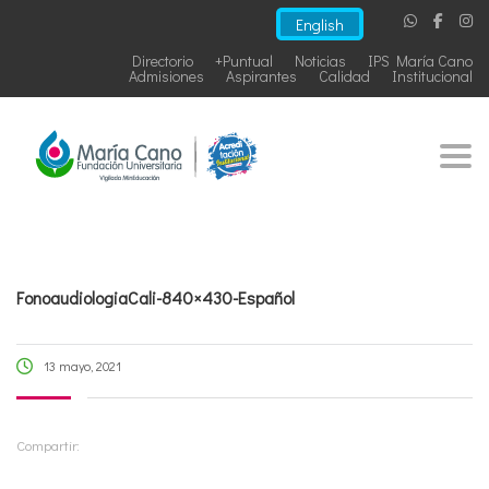
English
Directorio
+Puntual
Noticias
IPS María Cano
Admisiones
Aspirantes
Calidad
Institucional
Togg
FonoaudiologiaCali-840×430-Español
13 mayo, 2021
Compartir: