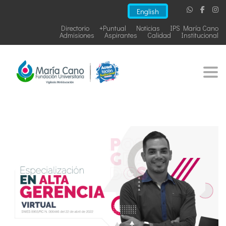
English
Directorio
+Puntual
Noticias
IPS María Cano
Admisiones
Aspirantes
Calidad
Institucional
Togg