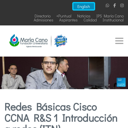
English
Directorio
+Puntual
Noticias
IPS María Cano
Admisiones
Aspirantes
Calidad
Institucional
Togg
Redes Básicas Cisco
CCNA R&S 1 Introducción