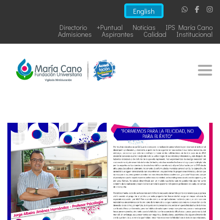
English
Directorio
+Puntual
Noticias
IPS María Cano
Admisiones
Aspirantes
Calidad
Institucional
Togg