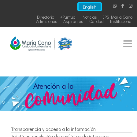
English
Directorio
+Puntual
Noticias
IPS María Cano
Admisiones
Aspirantes
Calidad
Institucional
Togg
Transparencia y acceso a la información
Prácticas resolución de conflictos de intereses