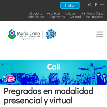
English
Directorio
+Puntual
Noticias
IPS María Cano
Admisiones
Aspirantes
Calidad
Institucional
Togg
Pregrados en modalidad
presencial y virtual