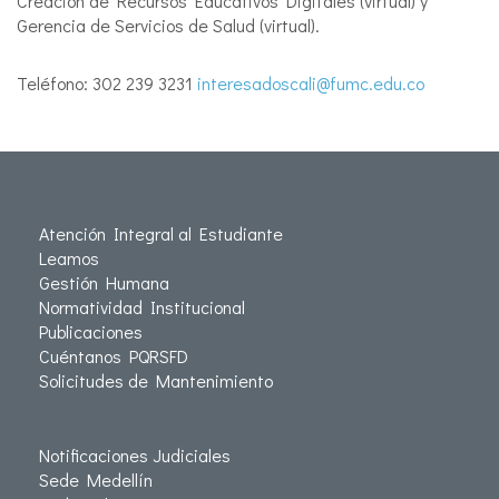
Creación de Recursos Educativos Digitales (virtual) y
Gerencia de Servicios de Salud (virtual).
Teléfono: 302 239 3231
interesadoscali@fumc.edu.co
Atención Integral al Estudiante
Leamos
Gestión Humana
Normatividad Institucional
Publicaciones
Cuéntanos PQRSFD
Solicitudes de Mantenimiento
Notificaciones Judiciales
Sede Medellín