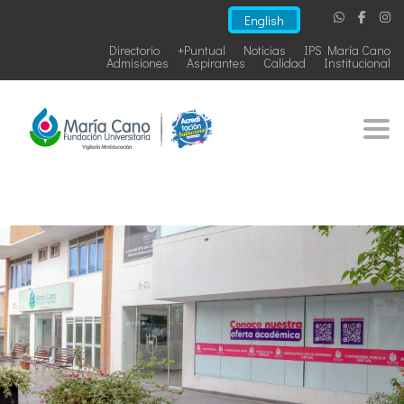
English
Directorio
+Puntual
Noticias
IPS María Cano
Admisiones
Aspirantes
Calidad
Institucional
Togg