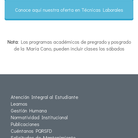
Conoce aquí nuestra oferta en Técnicas Laborales
Nota
: Los programas académicos de pregrado y posgrado
de la María Cano, pueden incluir clases los sábados
Atención Integral al Estudiante
Leamos
Gestión Humana
Normatividad Institucional
Publicaciones
Cuéntanos PQRSFD
Solicitudes de Mantenimiento