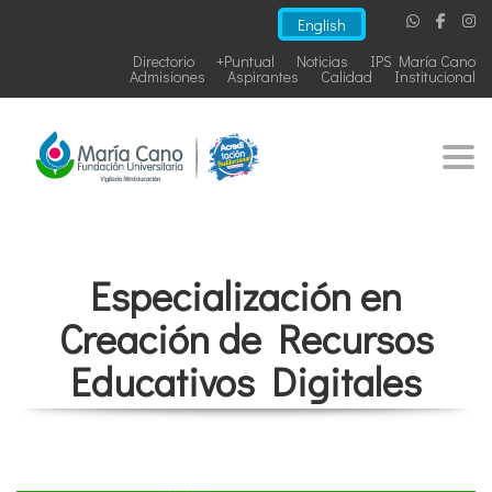
English
Directorio
+Puntual
Noticias
IPS María Cano
Admisiones
Aspirantes
Calidad
Institucional
Togg
Especialización en
Creación de Recursos
Educativos Digitales