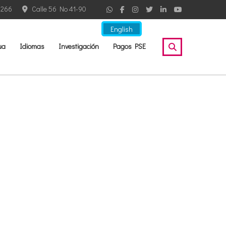
2266
Calle 56 No 41-90
English
ua
Idiomas
Investigación
Pagos PSE