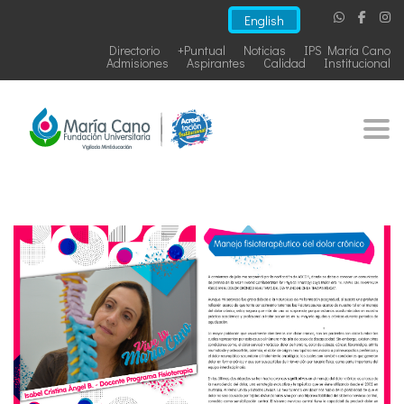
English
Directorio
+Puntual
Noticias
IPS María Cano
Admisiones
Aspirantes
Calidad
Institucional
Togg