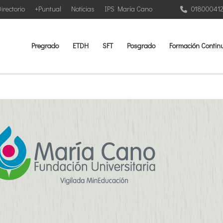
irectorio
+Puntual
Noticias
IPS María Cano
01800041
Pregrado
ETDH
SFT
Posgrado
Formación Contin