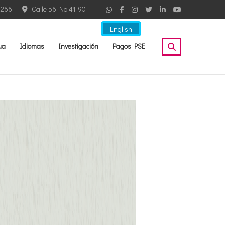
2266
Calle 56 No 41-90
English
ua
Idiomas
Investigación
Pagos PSE