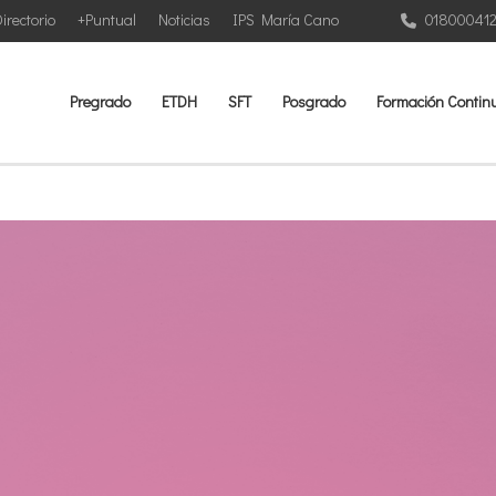
irectorio
+Puntual
Noticias
IPS María Cano
01800041
Pregrado
ETDH
SFT
Posgrado
Formación Contin