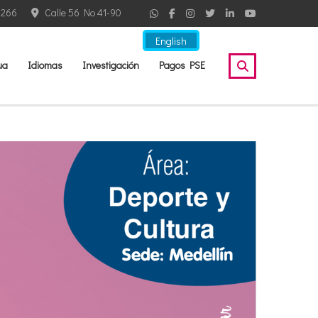
2266
Calle 56 No 41-90
English
ua
Idiomas
Investigación
Pagos PSE