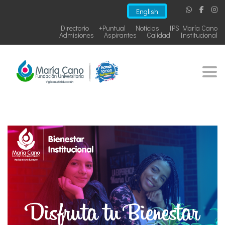
English
Directorio
+Puntual
Noticias
IPS María Cano
Admisiones
Aspirantes
Calidad
Institucional
Togg