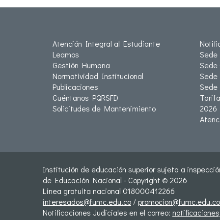
Atención Integral al Estudiante
Notif
Leamos
Sede 
Gestión Humana
Sede 
Normatividad Institucional
Sede 
Publicaciones
Sede
Cuéntanos PQRSFD
Tarif
Solicitudes de Mantenimiento
2026
Atenc
Institución de educación superior sujeta a inspección
de Educación Nacional - Copyright © 2026
Línea gratuita nacional 018000412266
interesados@fumc.edu.co
/
promocion@fumc.edu.co
Notificaciones Judiciales en el correo:
notificacione