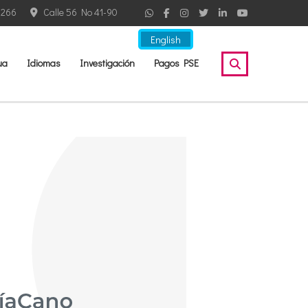
2266
Calle 56 No 41-90
English
ua
Idiomas
Investigación
Pagos PSE