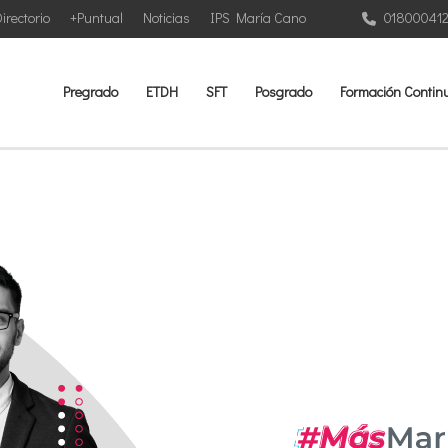
irectorio
+Puntual
Noticias
IPS María Cano
01800041
Pregrado
ETDH
SFT
Posgrado
Formación Contin