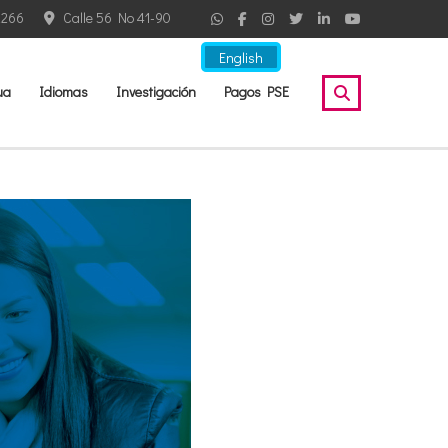
2266
Calle 56 No 41-90
English
ua
Idiomas
Investigación
Pagos PSE