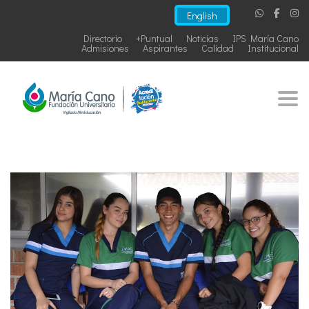
English
Directorio
+Puntual
Noticias
IPS María Cano
Admisiones
Aspirantes
Calidad
Institucional
Togg