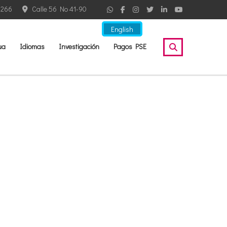
2266
Calle 56 No 41-90
English
ua
Idiomas
Investigación
Pagos PSE