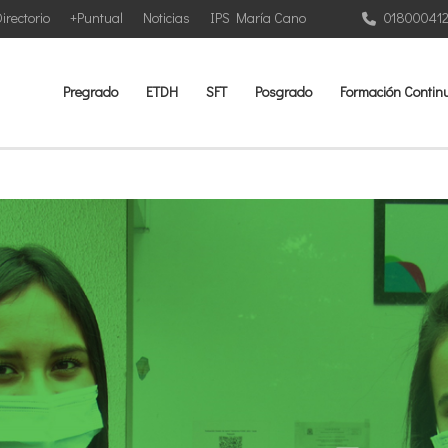
irectorio
+Puntual
Noticias
IPS María Cano
01800041
Pregrado
ETDH
SFT
Posgrado
Formación Contin