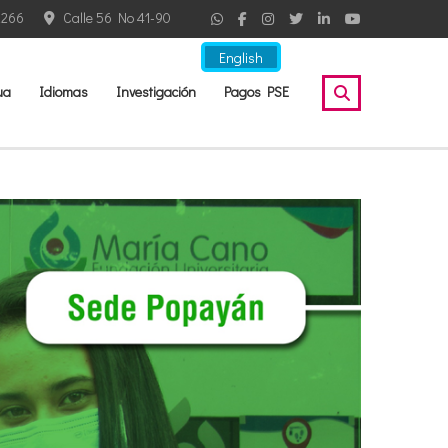
2266
Calle 56 No 41-90
English
ua
Idiomas
Investigación
Pagos PSE