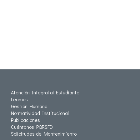
Atención Integral al Estudiante
Leamos
Gestión Humana
Normatividad Institucional
Publicaciones
Cuéntanos PQRSFD
Solicitudes de Mantenimiento