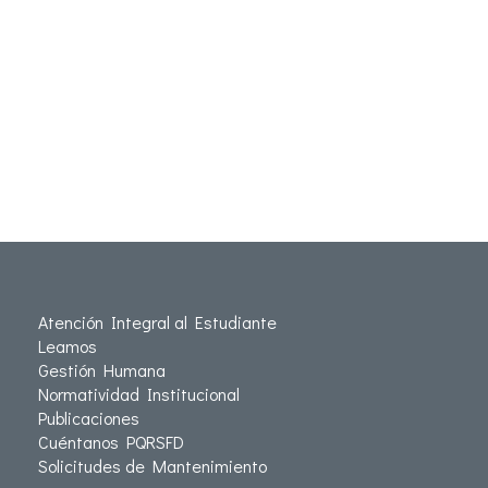
Atención Integral al Estudiante
Leamos
Gestión Humana
Normatividad Institucional
Publicaciones
Cuéntanos PQRSFD
Solicitudes de Mantenimiento