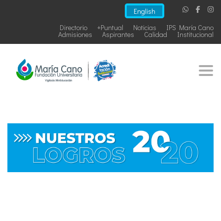
English
Directorio
+Puntual
Noticias
IPS María Cano
Admisiones
Aspirantes
Calidad
Institucional
Togg