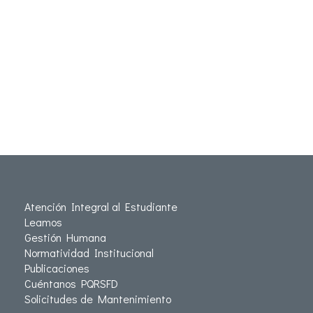
Atención Integral al Estudiante
Leamos
Gestión Humana
Normatividad Institucional
Publicaciones
Cuéntanos PQRSFD
Solicitudes de Mantenimiento