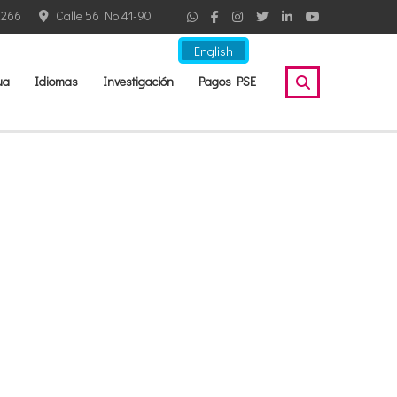
2266
Calle 56 No 41-90
English
ua
Idiomas
Investigación
Pagos PSE