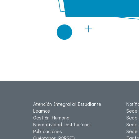
Atención Integral al Estudiante
Notif
Leamos
Sede 
Gestión Humana
Sede 
Normatividad Institucional
Sede 
Publicaciones
Sede
Cuéntanos PQRSFD
Tarif