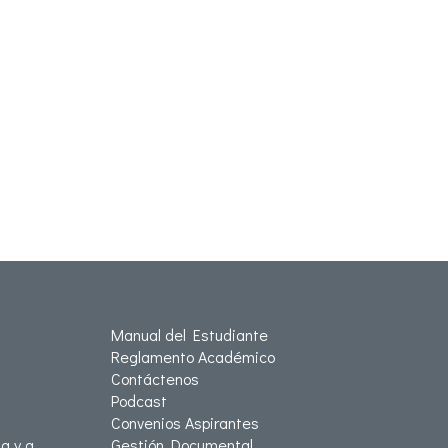
Manual del Estudiante
Reglamento Académico
Contáctenos
Podcast
Convenios Aspirantes
a y a
Gestión Documental