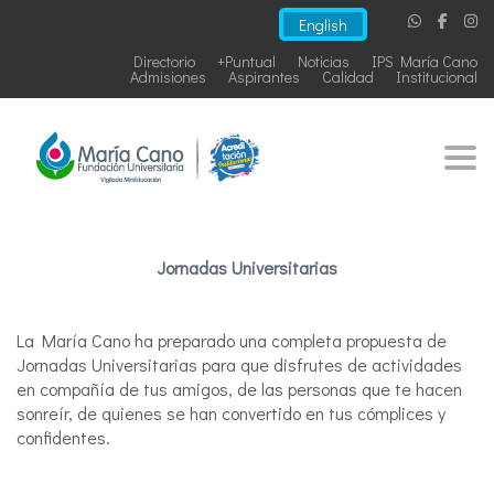
English
Directorio
+Puntual
Noticias
IPS María Cano
Admisiones
Aspirantes
Calidad
Institucional
Togg
Jornadas Universitarias
La María Cano ha preparado una completa propuesta de
Jornadas Universitarias para que disfrutes de actividades
en compañía de tus amigos, de las personas que te hacen
sonreír, de quienes se han convertido en tus cómplices y
confidentes.