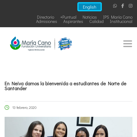
English
Directorio
+Puntual
Noticias
IPS María Cano
Admisiones
Aspirantes
Calidad
Institucional
Togg
En Neiva damos la bienvenida a estudiantes de Norte de
Santander
13 febrero, 2020