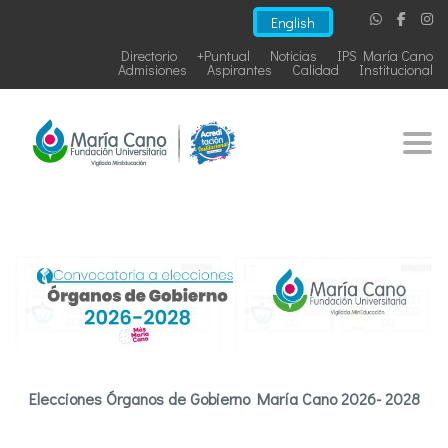
English
Directorio
+Puntual
Noticias
IPS María Cano
Admisiones
Aspirantes
Calidad
Institucional
Togg
Elecciones Órganos de Gobierno María Cano 2026- 2028