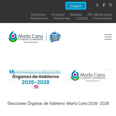
English
Directorio
+Puntual
Noticias
IPS María Cano
Admisiones
Aspirantes
Calidad
Institucional
Togg
Elecciones Órganos de Gobierno María Cano 2026- 2028