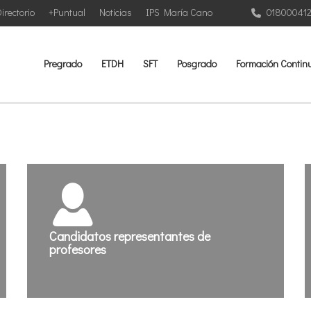
irectorio
+Puntual
Noticias
IPS María Cano
01800041
Pregrado
ETDH
SFT
Posgrado
Formación Contin
Candidatos representantes de
profesores