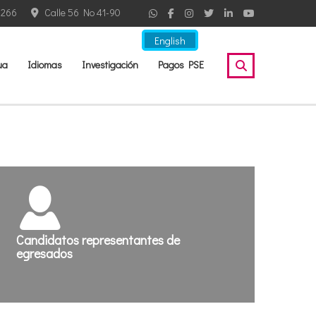
2266
Calle 56 No 41-90
English
ua
Idiomas
Investigación
Pagos PSE
Candidatos representantes de
egresados