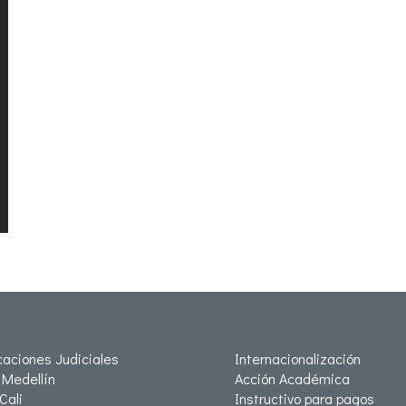
icaciones Judiciales
Internacionalización
Medellín
Acción Académica
Cali
Instructivo para pagos