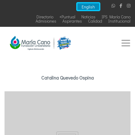
English
Directorio
+Puntual
Noticias
IPS María Cano
Admisiones
Aspirantes
Calidad
Institucional
Togg
Catalina Quevedo Ospina