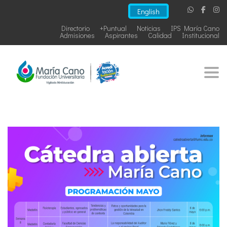
English
Directorio
+Puntual
Noticias
IPS María Cano
Admisiones
Aspirantes
Calidad
Institucional
Togg