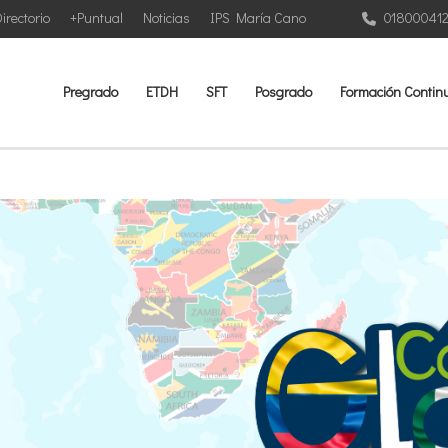
irectorio
+Puntual
Noticias
IPS María Cano
01800041
Pregrado
ETDH
SFT
Posgrado
Formación Contin