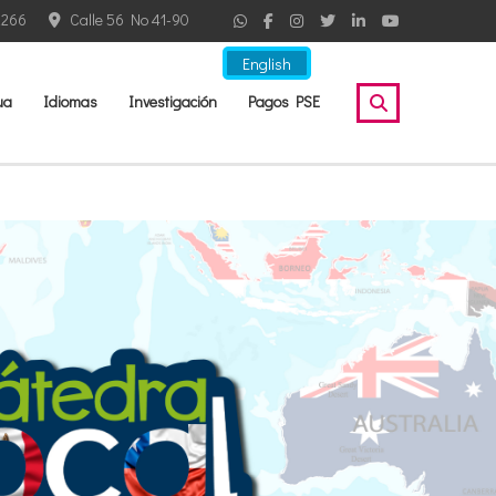
2266
Calle 56 No 41-90
English
ua
Idiomas
Investigación
Pagos PSE