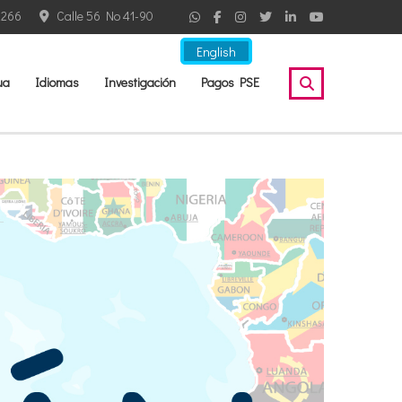
2266
Calle 56 No 41-90
English
ua
Idiomas
Investigación
Pagos PSE