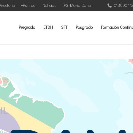
irectorio
+Puntual
Noticias
IPS María Cano
01800041
Pregrado
ETDH
SFT
Posgrado
Formación Contin