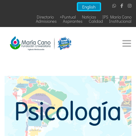
English
Directorio
+Puntual
Noticias
IPS María Cano
Admisiones
Aspirantes
Calidad
Institucional
Togg