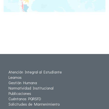
Atención Integral al Estudiante
Leamos
Gestión Humana
Normatividad Institucional
Publicaciones
Cuéntanos PQRSFD
Solicitudes de Mantenimiento