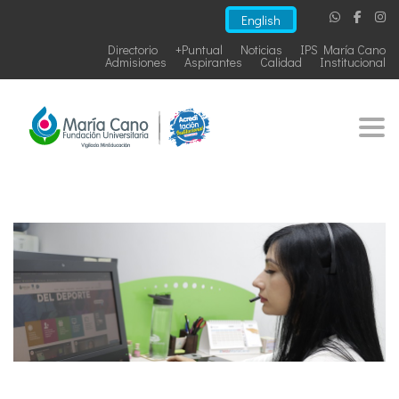
English
Directorio
+Puntual
Noticias
IPS María Cano
Admisiones
Aspirantes
Calidad
Institucional
Togg