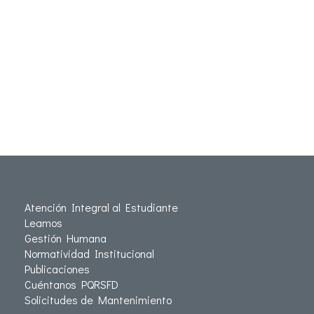
Atención Integral al Estudiante
Leamos
Gestión Humana
Normatividad Institucional
Publicaciones
Cuéntanos PQRSFD
Solicitudes de Mantenimiento