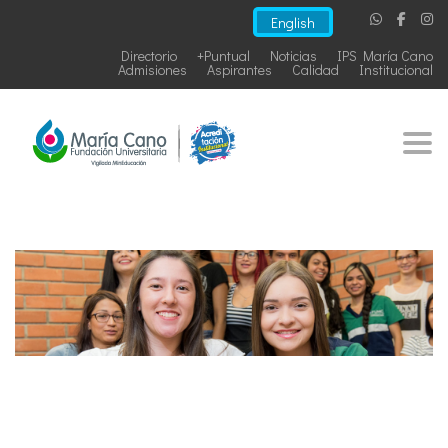
English
Directorio
+Puntual
Noticias
IPS María Cano
Admisiones
Aspirantes
Calidad
Institucional
Togg