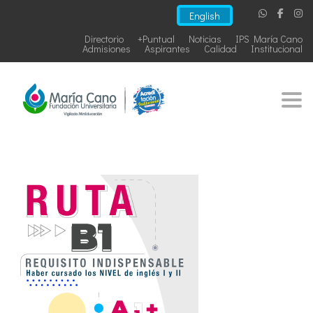
English
Directorio
+Puntual
Noticias
IPS María Cano
Admisiones
Aspirantes
Calidad
Institucional
Togg