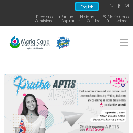
English
Directorio
+Puntual
Noticias
IPS María Cano
Admisiones
Aspirantes
Calidad
Institucional
Togg