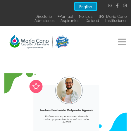
English
Directorio
+Puntual
Noticias
IPS María Cano
Admisiones
Aspirantes
Calidad
Institucional
Togg