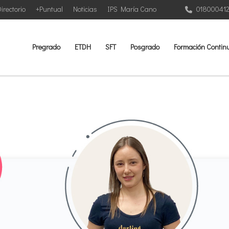
irectorio
+Puntual
Noticias
IPS María Cano
01800041
Pregrado
ETDH
SFT
Posgrado
Formación Contin