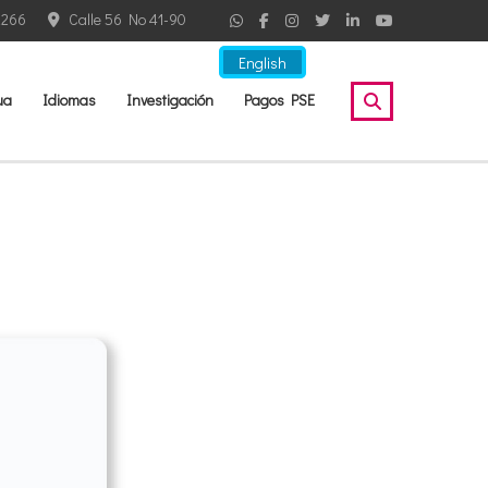
2266
Calle 56 No 41-90
English
ua
Idiomas
Investigación
Pagos PSE