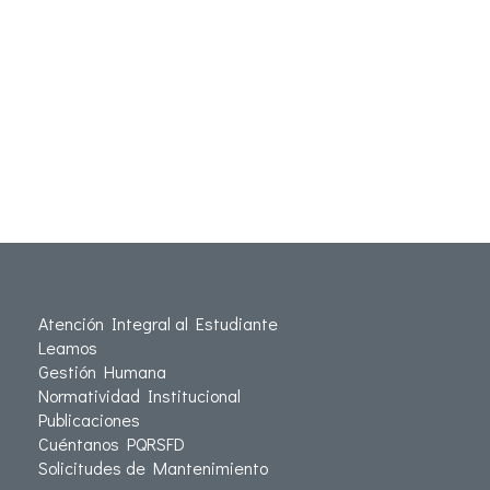
Atención Integral al Estudiante
Leamos
Gestión Humana
Normatividad Institucional
Publicaciones
Cuéntanos PQRSFD
Solicitudes de Mantenimiento