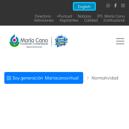
English
Directorio
+Puntual
Noticias
IPS María Cano
Admisiones
Aspirantes
Calidad
Institucional
Togg