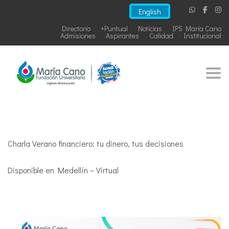
English
Directorio
+Puntual
Noticias
IPS María Cano
Admisiones
Aspirantes
Calidad
Institucional
Togg
Charla Verano financiero: tu dinero, tus decisiones
Disponible en Medellín – Virtual