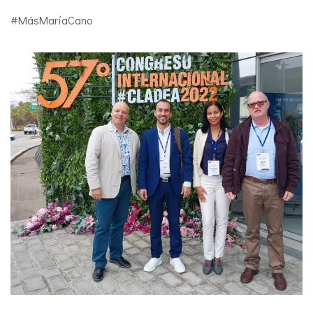
#MásMaríaCano