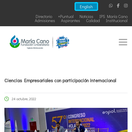
English
Directorio
+Puntual
Noticias
IPS María Cano
Admisiones
Aspirantes
Calidad
Institucional
Togg
Ciencias Empresariales con participación internacional
24 octubre, 2022