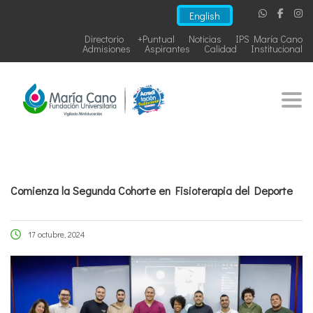
English
Directorio
+Puntual
Noticias
IPS María Cano
Admisiones
Aspirantes
Calidad
Institucional
Togg
Comienza la Segunda Cohorte en Fisioterapia del Deporte
17 octubre, 2024