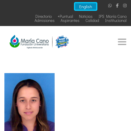
English
Directorio
+Puntual
Noticias
IPS María Cano
Admisiones
Aspirantes
Calidad
Institucional
Togg