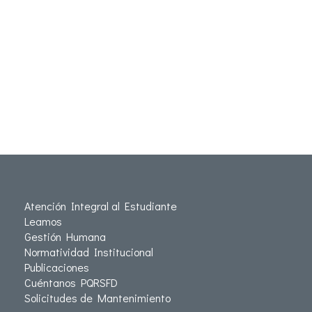
Atención Integral al Estudiante
Leamos
Gestión Humana
Normatividad Institucional
Publicaciones
Cuéntanos PQRSFD
Solicitudes de Mantenimiento