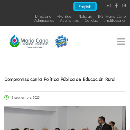
English
Directorio
+Puntual
Noticias
IPS María Cano
Admisiones
Aspirantes
Calidad
Institucional
Togg
Compromiso con la Política Pública de Educación Rural
8 septiembre, 2023