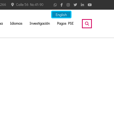
2266
Calle 56 No 41-90
English
ua
Idiomas
Investigación
Pagos PSE