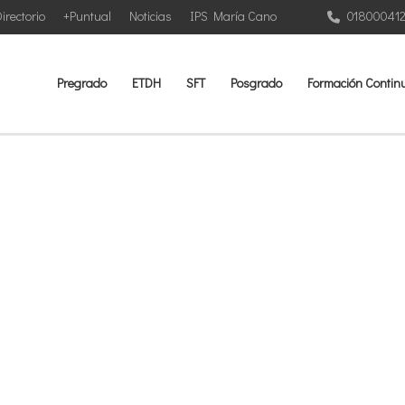
irectorio
+Puntual
Noticias
IPS María Cano
01800041
Pregrado
ETDH
SFT
Posgrado
Formación Contin