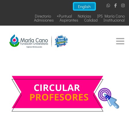
English
Directorio
+Puntual
Noticias
IPS María Cano
Admisiones
Aspirantes
Calidad
Institucional
Togg