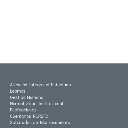
Atención Integral al Estudiante
Leamos
Gestión Humana
Normatividad Institucional
Publicaciones
Cuéntanos PQRSFD
Solicitudes de Mantenimiento