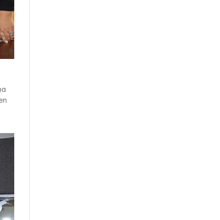
na
en