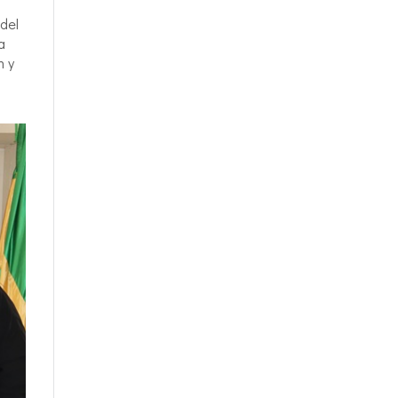
 del
a
n y