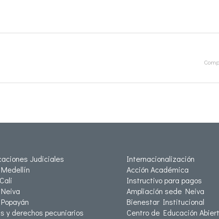
Compa
icaciones Judiciales
Internacionalización
Medellín
Acción Académica
Cali
Instructivo para pagos
Neiva
Ampliación sede Neiva
 Popayán
Bienestar Institucional
as y derechos pecuniarios
Centro de Educación Abiert