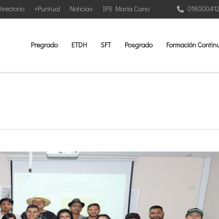
irectorio
+Puntual
Noticias
IPS María Cano
01800041
Pregrado
ETDH
SFT
Posgrado
Formación Contin