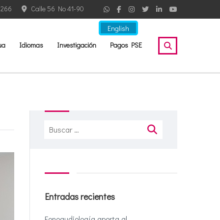
2266
Calle 56 No 41-90
English
ua
Idiomas
Investigación
Pagos PSE
Buscar:
Entradas recientes
Fonoaudiología aporta al