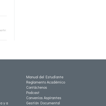
rtir:
Manual del Estudiante
Reglamento Académico
Contáctenos
Podcast
Convenios Aspirantes
a y a
Gestión Documental