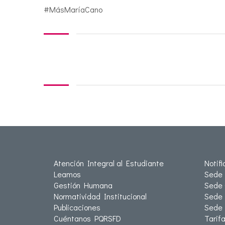
#MásMaríaCano
Atención Integral al Estudiante
Notif
Leamos
Sede 
Gestión Humana
Sede 
Normatividad Institucional
Sede 
Publicaciones
Sede
Cuéntanos PQRSFD
Tarif