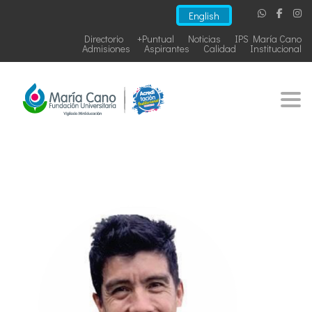
English
Directorio
+Puntual
Noticias
IPS María Cano
Admisiones
Aspirantes
Calidad
Institucional
Togg