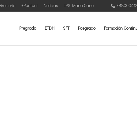
irectorio
+Puntual
Noticias
IPS María Cano
01800041
Pregrado
ETDH
SFT
Posgrado
Formación Contin