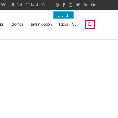
2266
Calle 56 No 41-90
English
ua
Idiomas
Investigación
Pagos PSE